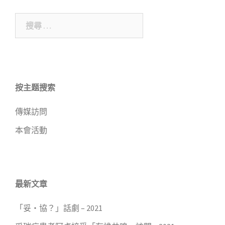
搜
尋
關
於：
按主题搜索
傳媒訪問
本會活動
最新文章
「妥・協？」話劇 – 2021