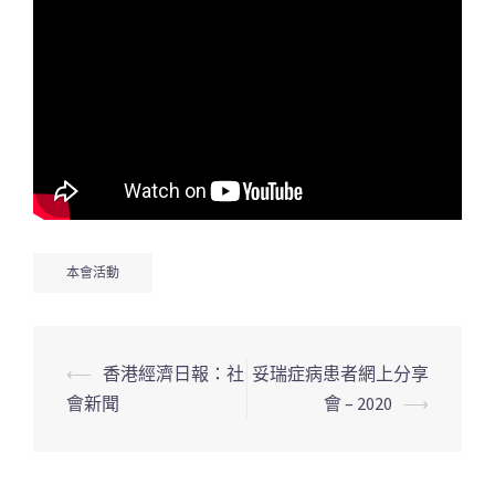
本會活動
Post
⟵
香港經濟日報：社
妥瑞症病患者網上分享
navigation
會新聞
會 – 2020
⟶