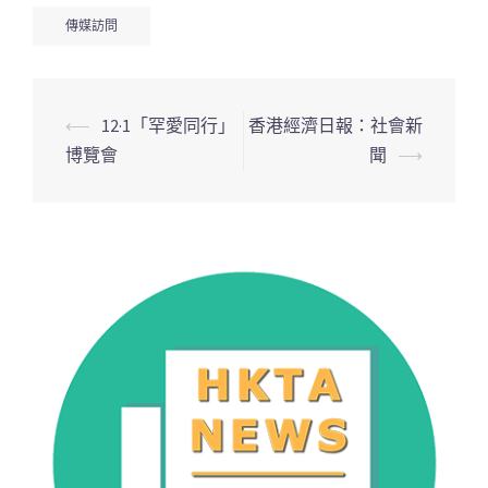
傳媒訪問
Post
⟵
12·1「罕愛同行」
香港經濟日報：社會新
navigation
博覽會
聞
⟶